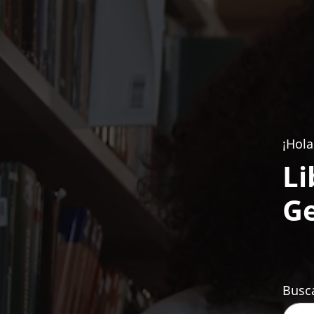
¡Hola
Li
Ge
Busca