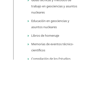
trabajo en geociencias y asuntos
nucleares
Educación en geociencias y
asuntos nucleares
Libros de homenaje
Memorias de eventos técnico-
científicos
Compilación de los Estudios
Geológicos Oficiales en
Colombia (CEGOC)
Centenario del Servicio
Geológico Colombiano
Información