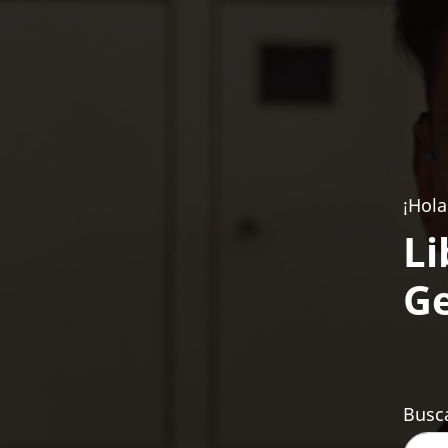
¡Hola
Li
Ge
Busca