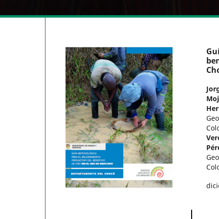
Guí
ben
Ch
Jor
Moj
Her
Geo
Col
Ver
Pér
Geo
Col
dic