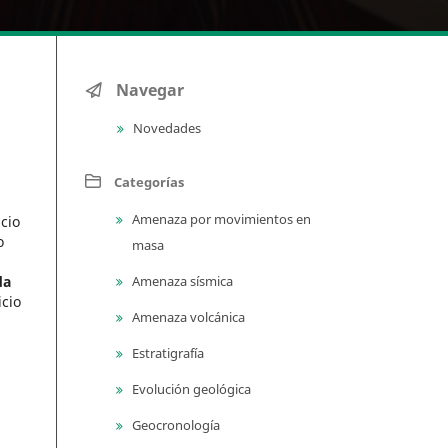
Navegar
Novedades
Categorías
Amenaza por movimientos en
icio
o
masa
Amenaza sísmica
da
icio
Amenaza volcánica
Estratigrafía
Evolución geológica
Geocronología