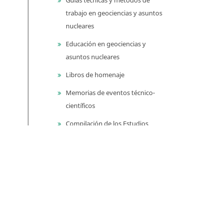
trabajo en geociencias y asuntos
nucleares
Educación en geociencias y
asuntos nucleares
Libros de homenaje
Memorias de eventos técnico-
científicos
Compilación de los Estudios
Geológicos Oficiales en
Colombia (CEGOC)
Centenario del Servicio
Geológico Colombiano
Información