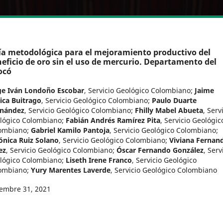
a metodológica para el mejoramiento productivo del
eficio de oro sin el uso de mercurio. Departamento del
ocó
ge Iván Londoño Escobar
,
Servicio Geológico Colombiano
;
Jaime
ica Buitrago
,
Servicio Geológico Colombiano
;
Paulo Duarte
nández
,
Servicio Geológico Colombiano
;
Fhilly Mabel Abueta
,
Serv
lógico Colombiano
;
Fabián Andrés Ramírez Pita
,
Servicio Geológic
ombiano
;
Gabriel Kamilo Pantoja
,
Servicio Geológico Colombiano
;
ónica Ruiz Solano
,
Servicio Geológico Colombiano
;
Viviana Fernan
ez
,
Servicio Geológico Colombiano
;
Óscar Fernando González
,
Serv
lógico Colombiano
;
Liseth Irene Franco
,
Servicio Geológico
ombiano
;
Yury Marentes Laverde
,
Servicio Geológico Colombiano
iembre 31, 2021