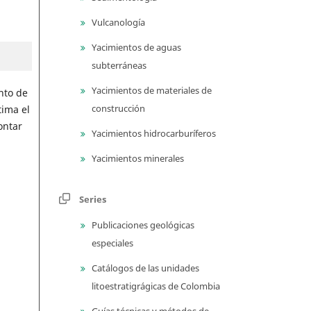
Vulcanología
Yacimientos de aguas
subterráneas
Yacimientos de materiales de
nto de
construcción
ima el
ontar
Yacimientos hidrocarburíferos
Yacimientos minerales
Series
Publicaciones geológicas
especiales
Catálogos de las unidades
litoestratigrágicas de Colombia
Guías técnicas y métodos de