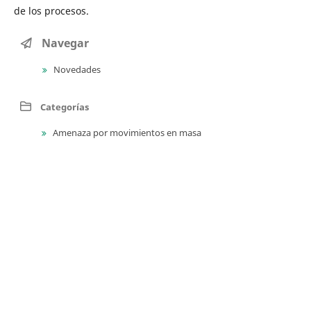
de los procesos.
Navegar
Novedades
Categorías
Amenaza por movimientos en masa
Amenaza sísmica
Amenaza volcánica
Estratigrafía
Evolución geológica
Geocronología
Geodinámica
Geofísica