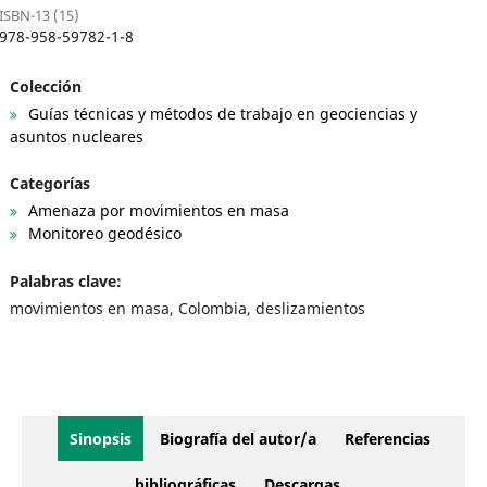
ISBN-13 (15)
978-958-59782-1-8
Colección
Guías técnicas y métodos de trabajo en geociencias y
asuntos nucleares
Categorías
Amenaza por movimientos en masa
Monitoreo geodésico
Palabras clave:
movimientos en masa, Colombia, deslizamientos
Sinopsis
Biografía del autor/a
Referencias
bibliográficas
Descargas