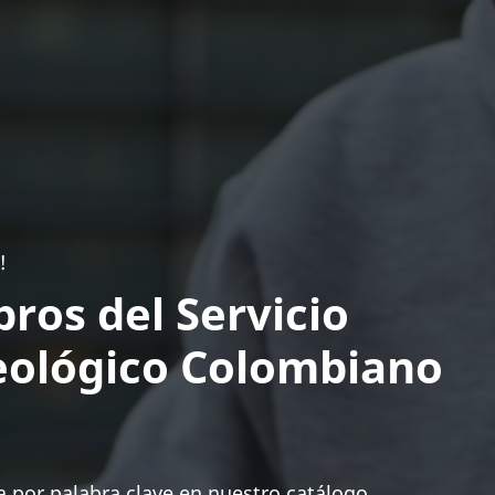
!
bros del Servicio
ológico Colombiano
 por palabra clave en nuestro catálogo.