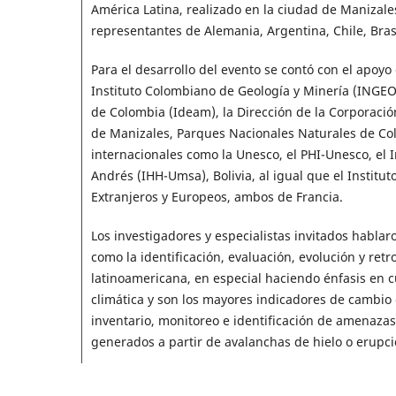
América Latina, realizado en la ciudad de Manizales
representantes de Alemania, Argentina, Chile, Brasi
Para el desarrollo del evento se contó con el apoyo 
Instituto Colombiano de Geología y Minería (INGEO
de Colombia (Ideam), la Dirección de la Corporació
de Manizales, Parques Nacionales Naturales de Col
internacionales como la Unesco, el PHI-Unesco, el 
Andrés (IHH-Umsa), Bolivia, al igual que el Institut
Extranjeros y Europeos, ambos de Francia.
Los investigadores y especialistas invitados habla
como la identificación, evaluación, evolución y ret
latinoamericana, en especial haciendo énfasis en c
climática y son los mayores indicadores de cambio 
inventario, monitoreo e identificación de amenazas
generados a partir de avalanchas de hielo o erupci
Así mismo, describieron técnicas, métodos e instru