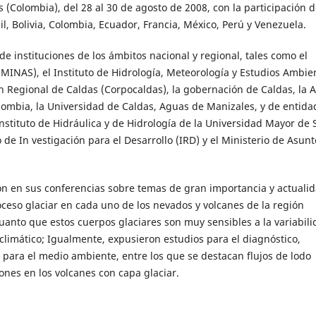
 (Colombia), del 28 al 30 de agosto de 2008, con la participación d
l, Bolivia, Colombia, Ecuador, Francia, México, Perú y Venezuela.
de instituciones de los ámbitos nacional y regional, tales como el
MINAS), el Instituto de Hidrología, Meteorología y Estudios Ambie
n Regional de Caldas (Corpocaldas), la gobernación de Caldas, la A
ombia, la Universidad de Caldas, Aguas de Manizales, y de entida
Instituto de Hidráulica y de Hidrología de la Universidad Mayor de 
o de In vestigación para el Desarrollo (IRD) y el Ministerio de Asunt
ron en sus conferencias sobre temas de gran importancia y actualid
roceso glaciar en cada uno de los nevados y volcanes de la región
uanto que estos cuerpos glaciares son muy sensibles a la variabili
climático; Igualmente, expusieron estudios para el diagnóstico,
 para el medio ambiente, entre los que se destacan flujos de lodo
ones en los volcanes con capa glaciar.
mentos (fotogrametría digital, ortofotomapa, evaluación geométric