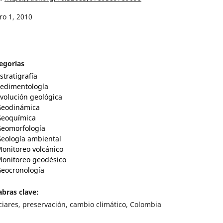
ro 1, 2010
egorías
stratigrafía
edimentología
volución geológica
eodinámica
eoquímica
eomorfología
eología ambiental
onitoreo volcánico
onitoreo geodésico
eocronología
abras clave:
ciares, preservación, cambio climático, Colombia