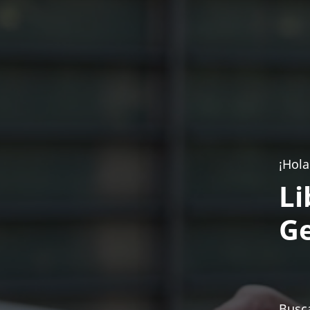
¡Hola
Li
Ge
Busca