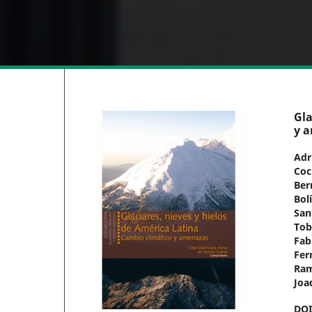
Gla
y 
Adr
Coc
Ber
Bol
San
To
Fab
Fer
Ram
Joa
DO