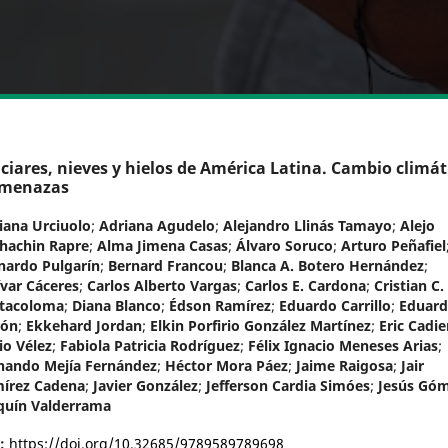
ciares, nieves y hielos de América Latina. Cambio climát
amenazas
iana Urciuolo
;
Adriana Agudelo
;
Alejandro Llinás Tamayo
;
Alejo
hachin Rapre
;
Alma Jimena Casas
;
Álvaro Soruco
;
Arturo Peñafiel
nardo Pulgarín
;
Bernard Francou
;
Blanca A. Botero Hernández
;
ívar Cáceres
;
Carlos Alberto Vargas
;
Carlos E. Cardona
;
Cristian C.
tacoloma
;
Diana Blanco
;
Édson Ramírez
;
Eduardo Carrillo
;
Eduar
bón
;
Ekkehard Jordan
;
Elkin Porfirio González Martínez
;
Eric Cadie
io Vélez
;
Fabiola Patricia Rodríguez
;
Félix Ignacio Meneses Arias
;
nando Mejía Fernández
;
Héctor Mora Páez
;
Jaime Raigosa
;
Jair
írez Cadena
;
Javier González
;
Jefferson Cardia Simóes
;
Jesús Gó
quín Valderrama
I:
https://doi.org/10.32685/9789589789698