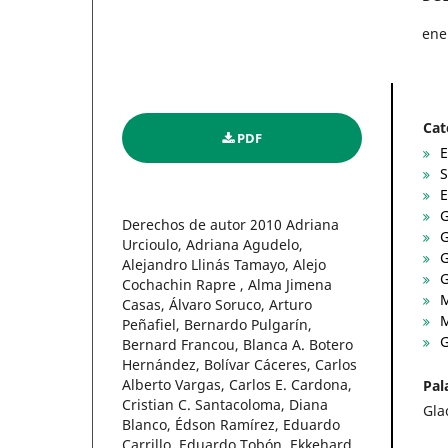
ene
Cat
PDF
E
S
E
G
Derechos de autor 2010 Adriana
G
Urcioulo, Adriana Agudelo,
G
Alejandro Llinás Tamayo, Alejo
G
Cochachin Rapre , Alma Jimena
M
Casas, Álvaro Soruco, Arturo
M
Peñafiel, Bernardo Pulgarín,
G
Bernard Francou, Blanca A. Botero
Hernández, Bolívar Cáceres, Carlos
Alberto Vargas, Carlos E. Cardona,
Pal
Cristian C. Santacoloma, Diana
Gla
Blanco, Édson Ramírez, Eduardo
Carrillo, Eduardo Tobón, Ekkehard