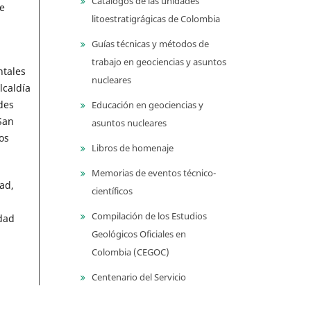
Catálogos de las unidades
e
litoestratigrágicas de Colombia
Guías técnicas y métodos de
trabajo en geociencias y asuntos
ntales
nucleares
lcaldía
des
Educación en geociencias y
San
asuntos nucleares
os
Libros de homenaje
Memorias de eventos técnico-
ad,
científicos
Compilación de los Estudios
dad
Geológicos Oficiales en
Colombia (CEGOC)
Centenario del Servicio
Geológico Colombiano
a,