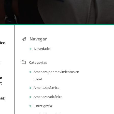
Navegar
ico
Novedades
Categorías
;
Amenaza por movimientos en
do
masa
r
;
Amenaza sísmica
Amenaza volcánica
mez
;
Estratigrafía