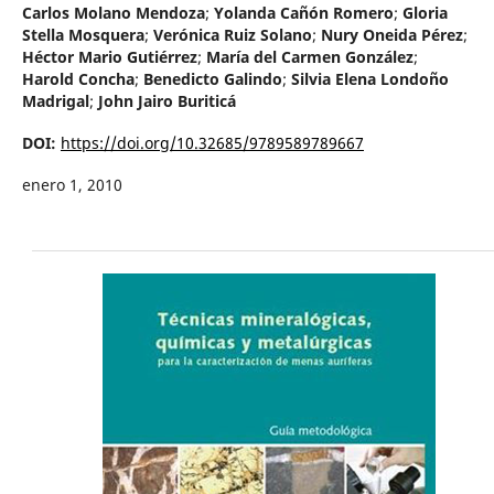
Carlos Molano Mendoza
;
Yolanda Cañón Romero
;
Gloria
Stella Mosquera
;
Verónica Ruiz Solano
;
Nury Oneida Pérez
;
Héctor Mario Gutiérrez
;
María del Carmen González
;
Harold Concha
;
Benedicto Galindo
;
Silvia Elena Londoño
Madrigal
;
John Jairo Buriticá
DOI:
https://doi.org/10.32685/9789589789667
enero 1, 2010