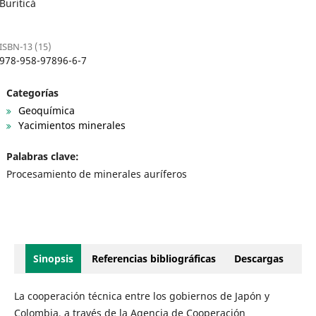
Buriticá
ISBN-13 (15)
978-958-97896-6-7
Categorías
Geoquímica
Yacimientos minerales
Palabras clave:
Procesamiento de minerales auríferos
Sinopsis
Referencias bibliográficas
Descargas
La cooperación técnica entre los gobiernos de Japón y
Colombia, a través de la Agencia de Cooperación