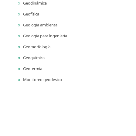
Geodinámica
Geofísica
Geología ambiental
Geología para ingeniería
Geomorfología
Geoquímica
Geotermia
Monitoreo geodésico
Monitoreo sísmico
Monitoreo volcánico
Paleontología
Petrografía ígnea
Sedimentología