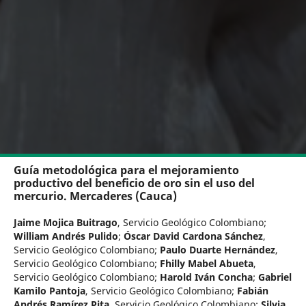
Guía metodológica para el mejoramiento
productivo del beneficio de oro sin el uso del
mercurio. Mercaderes (Cauca)
Jaime Mojica Buitrago
,
Servicio Geológico Colombiano
;
William Andrés Pulido
;
Óscar David Cardona Sánchez
,
Servicio Geológico Colombiano
;
Paulo Duarte Hernández
,
Servicio Geológico Colombiano
;
Fhilly Mabel Abueta
,
Servicio Geológico Colombiano
;
Harold Iván Concha
;
Gabriel
Kamilo Pantoja
,
Servicio Geológico Colombiano
;
Fabián
Andrés Ramírez Pita
,
Servicio Geológico Colombiano
;
Silvia