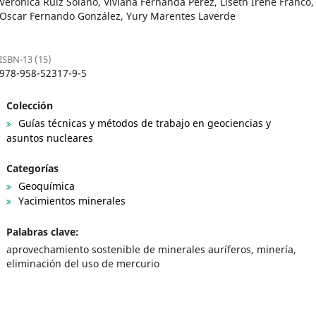
Verónica Ruiz Solano, Viviana Fernanda Pérez, Liseth Irene Franco,
Oscar Fernando González, Yury Marentes Laverde
ISBN-13 (15)
978-958-52317-9-5
Colección
Guías técnicas y métodos de trabajo en geociencias y
asuntos nucleares
Categorías
Geoquímica
Yacimientos minerales
Palabras clave:
aprovechamiento sostenible de minerales auríferos, minería,
eliminación del uso de mercurio