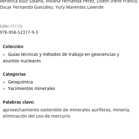
Verónica Ruiz Solano, Viviana Fernanda Pérez, Liseth Irene Franco,
Oscar Fernando González, Yury Marentes Laverde
ISBN-13 (15)
978-958-52317-9-5
Colección
Guías técnicas y métodos de trabajo en geociencias y
asuntos nucleares
Categorías
Geoquímica
Yacimientos minerales
Palabras clave:
aprovechamiento sostenible de minerales auríferos, minería,
eliminación del uso de mercurio