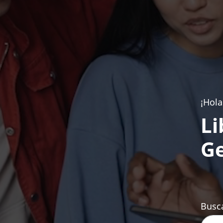
¡Hola
Li
Ge
Busca