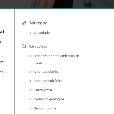
Navegar
ia)
Novedades
s
Categorías
Amenaza por movimientos en
ez
masa
Amenaza sísmica
ico
Amenaza volcánica
Estratigrafía
Evolución geológica
Geocronología