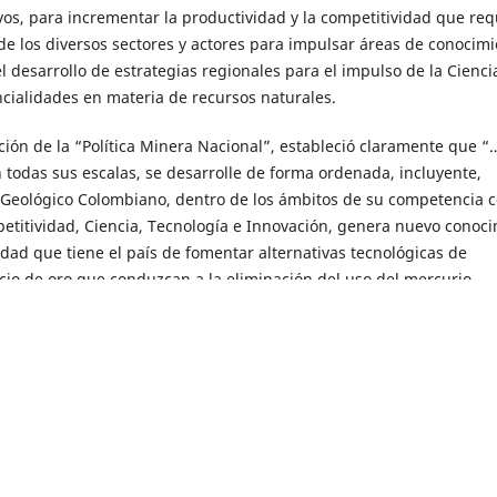
vos, para incrementar la productividad y la competitividad que req
 de los diversos sectores y actores para impulsar áreas de conocim
l desarrollo de estrategias regionales para el impulso de la Ciencia
cialidades en materia de recursos naturales.
ción de la “Política Minera Nacional”, estableció claramente que “…
 todas sus escalas, se desarrolle de forma ordenada, incluyente,
io Geológico Colombiano, dentro de los ámbitos de su competencia 
etitividad, Ciencia, Tecnología e Innovación, genera nuevo conoc
idad que tiene el país de fomentar alternativas tecnológicas de
cio de oro que conduzcan a la eliminación del uso del mercurio.
rá encontrar una descripción integral de los resultados del estudio
erencia, donde se indica la situación actual de la zona minera de
 Metodología de Trabajo; Aspectos Geológicos, Minero, Metalúrgicos,
; Estudio Económico y Financiero.
 se centró solamente en definir elementos puramente tecnológicos,
nálisis económico y financiero riguroso y real, con fin de establec