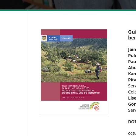
Guí
ben
Jai
Pul
Pau
Abu
Kam
Pit
Ser
Col
Lis
Gon
Ser
DO
oct