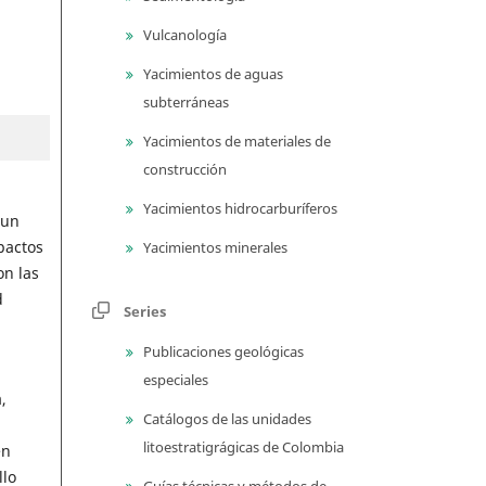
Vulcanología
Yacimientos de aguas
subterráneas
Yacimientos de materiales de
construcción
Yacimientos hidrocarburíferos
 un
pactos
Yacimientos minerales
on las
d
Series
Publicaciones geológicas
especiales
,
Catálogos de las unidades
litoestratigrágicas de Colombia
en
llo
Guías técnicas y métodos de