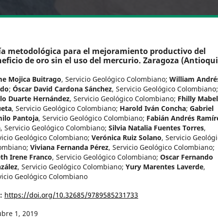
a metodológica para el mejoramiento productivo del
eficio de oro sin el uso del mercurio.​ Zaragoza (Antioqu
me Mojica Buitrago
,
Servicio Geológico Colombiano
;
William André
ido
;
Óscar David Cardona Sánchez
,
Servicio Geológico Colombiano
;
lo Duarte Hernández
,
Servicio Geológico Colombiano
;
Fhilly Mabel
eta
,
Servicio Geológico Colombiano
;
Harold Iván Concha
;
Gabriel
ilo Pantoja
,
Servicio Geológico Colombiano
;
Fabián Andrés Ramír
a
,
Servicio Geológico Colombiano
;
Silvia Natalia Fuentes Torres
,
vicio Geológico Colombiano
;
Verónica Ruiz Solano
,
Servicio Geológ
ombiano
;
Viviana Fernanda Pérez
,
Servicio Geológico Colombiano
;
eth Irene Franco
,
Servicio Geológico Colombiano
;
Oscar Fernando
zález
,
Servicio Geológico Colombiano
;
Yury Marentes Laverde
,
vicio Geológico Colombiano
I:
https://doi.org/10.32685/9789585231733
ubre 1, 2019