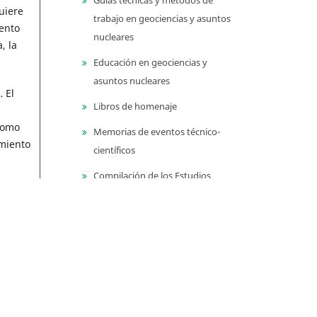
uiere
trabajo en geociencias y asuntos
iento
nucleares
, la
Educación en geociencias y
asuntos nucleares
 El
Libros de homenaje
como
Memorias de eventos técnico-
imiento
científicos
Compilación de los Estudios
Geológicos Oficiales en
, para
Colombia (CEGOC)
Centenario del Servicio
Geológico Colombiano
 sino
Información
er la