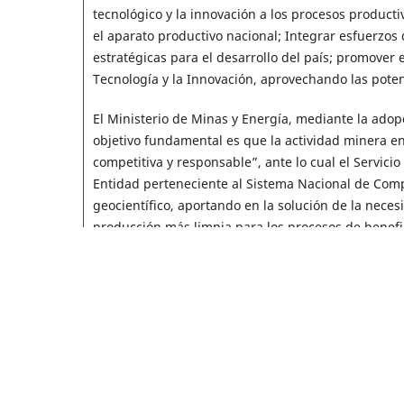
tecnológico y la innovación a los procesos producti
el aparato productivo nacional; Integrar esfuerzos
estratégicas para el desarrollo del país; promover e
Tecnología y la Innovación, aprovechando las poten
El Ministerio de Minas y Energía, mediante la adop
objetivo fundamental es que la actividad minera en
competitiva y responsable”, ante lo cual el Servic
Entidad perteneciente al Sistema Nacional de Comp
geocientífico, aportando en la solución de la neces
producción más limpia para los procesos de benefi
A lo largo de ésta guía metodológica, el lector pod
lo cual, se incluyen capítulos como el Marco de Ref
Mercaderes, los objetivos y el alcance de la guía;
Químico y Ambientales; Ruta Metalúrgica Propuesta
Vale la pena resaltar, que la guía metodológica no
que se consideró relevante y necesario realizar un a