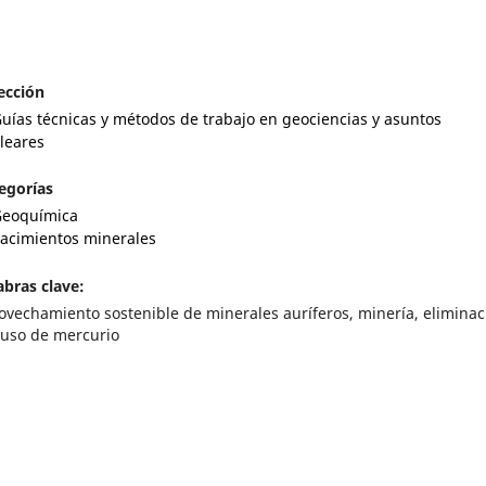
ección
uías técnicas y métodos de trabajo en geociencias y asuntos
leares
egorías
eoquímica
acimientos minerales
abras clave:
ovechamiento sostenible de minerales auríferos, minería, eliminac
 uso de mercurio