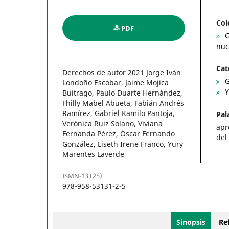
Col
PDF
G
nuc
Cat
Derechos de autor 2021 Jorge Iván
G
Londoño Escobar, Jaime Mojica
Y
Buitrago, Paulo Duarte Hernández,
Fhilly Mabel Abueta, Fabián Andrés
Ramírez, Gabriel Kamilo Pantoja,
Pal
Verónica Ruiz Solano, Viviana
apr
Fernanda Pérez, Óscar Fernando
del
González, Liseth Irene Franco, Yury
Marentes Laverde
ISMN-13 (25)
978-958-53131-2-5
Sinopsis
Ref