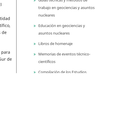
l
trabajo en geociencias y asuntos
nucleares
tidad
ífico,
Educación en geociencias y
s de
asuntos nucleares
Libros de homenaje
, para
Memorias de eventos técnico-
 Sur de
científicos
Compilación de los Estudios
Geológicos Oficiales en
icos,
Colombia (CEGOC)
Centenario del Servicio
Geológico Colombiano
ara
anta de
Información