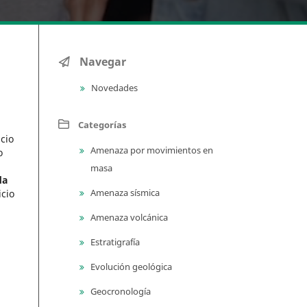
Navegar
Novedades
Categorías
icio
Amenaza por movimientos en
o
masa
da
Amenaza sísmica
icio
Amenaza volcánica
Estratigrafía
Evolución geológica
Geocronología