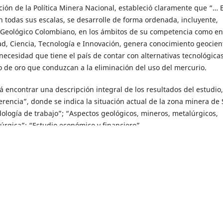
ión de la Política Minera Nacional, estableció claramente que “… E
n todas sus escalas, se desarrolle de forma ordenada, incluyente,
io Geológico Colombiano, en los ámbitos de su competencia como en
d, Ciencia, Tecnología e Innovación, genera conocimiento geocient
a necesidad que tiene el país de contar con alternativas tecnológica
 de oro que conduzcan a la eliminación del uso del mercurio.
rá encontrar una descripción integral de los resultados del estudio
erencia”, donde se indica la situación actual de la zona minera de
odología de trabajo”; “Aspectos geológicos, mineros, metalúrgicos,
úrgica”; “Estudio económico y financiero”.
se centra solamente en definir elementos puramente técnico-científ
ar un análisis económico y financiero riguroso y real, con el fin de
nte un proyecto minero y efectuar una asignación eficiente de los
 incluyen los fundamentos metodológicos mínimamente necesarios p
ción y evaluación financiera de la operación de la mina y de la pl
 en esta guía.