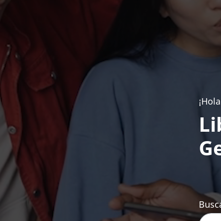
¡Hola
Li
Ge
Busca