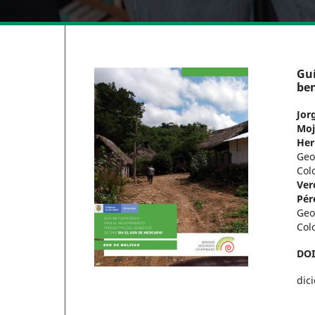
Guí
ben
Jor
Moj
Her
Geo
Col
Ver
Pér
Geo
Col
DO
dic