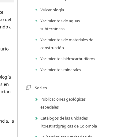
Vulcanología
ce
so del
Yacimientos de aguas
endo a
subterráneas
Yacimientos de materiales de
construcción
urio
Yacimientos hidrocarburíferos
Yacimientos minerales
ología
as en
Series
dictan
Publicaciones geológicas
especiales
Catálogos de las unidades
cia, la
litoestratigrágicas de Colombia
Guías técnicas y métodos de