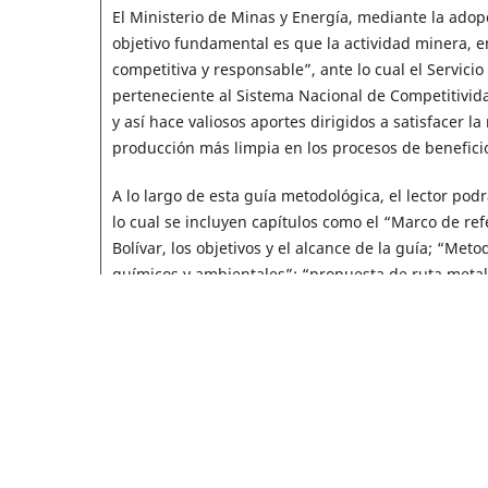
El Ministerio de Minas y Energía, mediante la adopc
objetivo fundamental es que la actividad minera, e
competitiva y responsable”, ante lo cual el Servic
perteneciente al Sistema Nacional de Competitivida
y así hace valiosos aportes dirigidos a satisfacer l
producción más limpia en los procesos de beneficio
A lo largo de esta guía metodológica, el lector pod
lo cual se incluyen capítulos como el “Marco de ref
Bolívar, los objetivos y el alcance de la guía; “Met
químicos y ambientales”; “propuesta de ruta metal
Vale la pena resaltar que la guía metodológica no 
pues se ha considerado relevante y necesario realiz
establecer la conveniencia de emprender exitosame
recursos. En el capítulo dedicado a este tema se
que el minero pueda realizar un ejercicio de planea
beneficio, utilizando la ruta metalúrgica propuesta