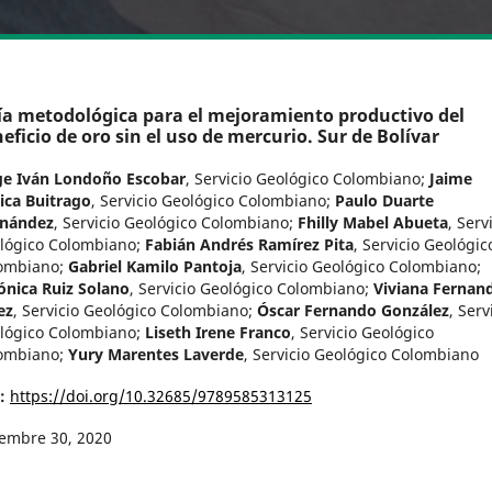
a metodológica para el mejoramiento productivo del
eficio de oro sin el uso de mercurio. Sur de Bolívar
ge Iván Londoño Escobar
,
Servicio Geológico Colombiano
;
Jaime
ica Buitrago
,
Servicio Geológico Colombiano
;
Paulo Duarte
nández
,
Servicio Geológico Colombiano
;
Fhilly Mabel Abueta
,
Serv
lógico Colombiano
;
Fabián Andrés Ramírez Pita
,
Servicio Geológic
ombiano
;
Gabriel Kamilo Pantoja
,
Servicio Geológico Colombiano
;
ónica Ruiz Solano
,
Servicio Geológico Colombiano
;
Viviana Fernan
ez
,
Servicio Geológico Colombiano
;
Óscar Fernando González
,
Serv
lógico Colombiano
;
Liseth Irene Franco
,
Servicio Geológico
ombiano
;
Yury Marentes Laverde
,
Servicio Geológico Colombiano
I:
https://doi.org/10.32685/9789585313125
iembre 30, 2020