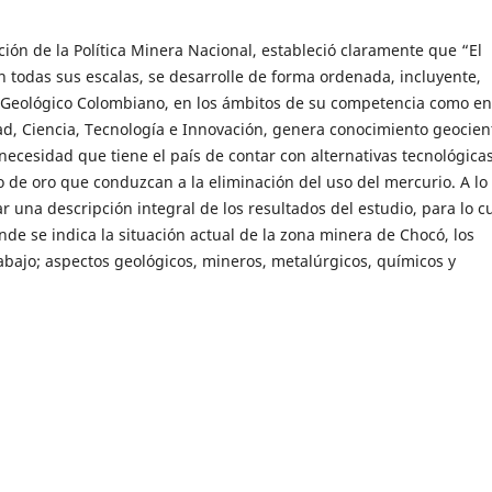
ión de la Política Minera Nacional, estableció claramente que “El
n todas sus escalas, se desarrolle de forma ordenada, incluyente,
io Geológico Colombiano, en los ámbitos de su competencia como en
d, Ciencia, Tecnología e Innovación, genera conocimiento geocient
a necesidad que tiene el país de contar con alternativas tecnológica
 de oro que conduzcan a la eliminación del uso del mercurio. A lo
r una descripción integral de los resultados del estudio, para lo c
de se indica la situación actual de la zona minera de Chocó, los
rabajo; aspectos geológicos, mineros, metalúrgicos, químicos y
económico y financiero.
se centró solamente en definir elementos puramente técnico-científ
análisis económico y financiero riguroso y real, con el fin de esta
cto minero y efectuar una asignación eficiente de los recursos. 
ndamentos metodológicos mínimamente necesarios para que el min
ión financiera de la operación de la mina y de la planta de benefic
ía.