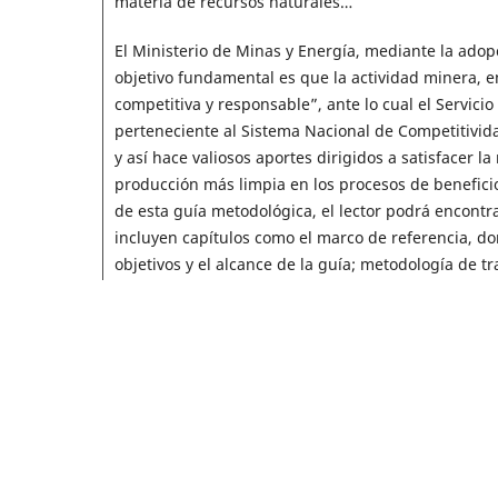
materia de recursos naturales…
El Ministerio de Minas y Energía, mediante la adopc
objetivo fundamental es que la actividad minera, e
competitiva y responsable”, ante lo cual el Servic
perteneciente al Sistema Nacional de Competitivida
y así hace valiosos aportes dirigidos a satisfacer l
producción más limpia en los procesos de beneficio
de esta guía metodológica, el lector podrá encontra
incluyen capítulos como el marco de referencia, don
objetivos y el alcance de la guía; metodología de t
ambientales; ruta metalúrgica propuesta; estudio 
Vale la pena resaltar que la guía metodológica no 
pues se consideró relevante y necesario realizar un 
la conveniencia de emprender exitosamente un proye
capítulo dedicado a este tema se incluyen los fu
pueda realizar un ejercicio de planeación y evaluac
utilizando la ruta metalúrgica propuesta en esta gu