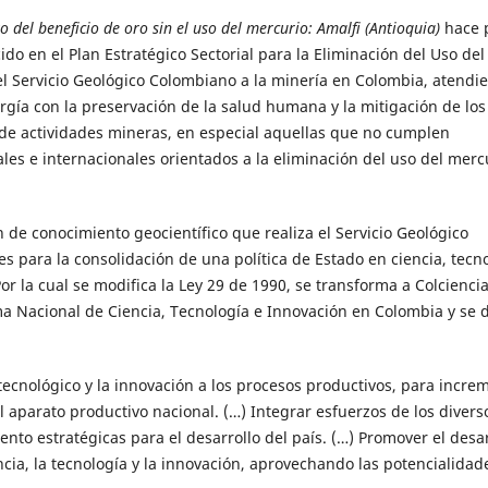
del beneficio de oro sin el uso del mercurio: Amalfi (Antioquia)
hace 
cido en el Plan Estratégico Sectorial para la Eliminación del Uso del
del Servicio Geológico Colombiano a la minería en Colombia, atendi
gía con la preservación de la salud humana y la mitigación de los
de actividades mineras, en especial aquellas que no cumplen
es e internacionales orientados a la eliminación del uso del merc
 de conocimiento geocientífico que realiza el Servicio Geológico
s para la consolidación de una política de Estado en ciencia, tecn
Por la cual se modifica la Ley 29 de 1990, se transforma a Colcienci
ma Nacional de Ciencia, Tecnología e Innovación en Colombia y se 
o tecnológico y la innovación a los procesos productivos, para incre
l aparato productivo nacional. (…) Integrar esfuerzos de los divers
nto estratégicas para el desarrollo del país. (…) Promover el desar
ncia, la tecnología y la innovación, aprovechando las potencialidad