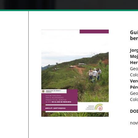
Guí
ben
Jor
Moj
Her
Geo
Col
Ver
Pér
Geo
Col
DO
nov