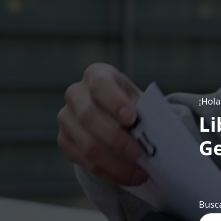
¡Hola
Li
Ge
Busca