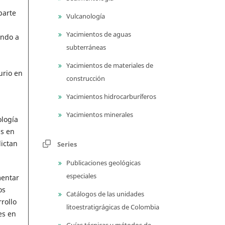
parte
Vulcanología
Yacimientos de aguas
endo a
subterráneas
Yacimientos de materiales de
urio en
construcción
Yacimientos hidrocarburíferos
Yacimientos minerales
ología
as en
dictan
Series
Publicaciones geológicas
especiales
mentar
os
Catálogos de las unidades
rollo
litoestratigrágicas de Colombia
es en
Guías técnicas y métodos de