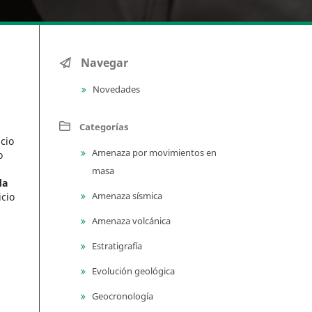
Navegar
Novedades
Categorías
icio
Amenaza por movimientos en
o
masa
da
Amenaza sísmica
icio
Amenaza volcánica
Estratigrafía
Evolución geológica
Geocronología