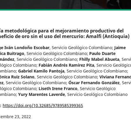
a metodológica para el mejoramiento productivo del
eficio de oro sin el uso del mercurio: Amalfi (Antioquia)
ge Iván Londoño Escobar
,
Servicio Geológico Colombiano
;
Jaime
ica Buitrago
,
Servicio Geológico Colombiano
;
Paulo Duarte
nández
,
Servicio Geológico Colombiano
;
Fhilly Mabel Abueta
,
Serv
lógico Colombiano
;
Fabián Andrés Ramírez Pita
,
Servicio Geológic
ombiano
;
Gabriel Kamilo Pantoja
,
Servicio Geológico Colombiano
;
ónica Ruiz Solano
,
Servicio Geológico Colombiano
;
Viviana Fernan
ez
,
Servicio Geológico Colombiano
;
Óscar Fernando González
,
Serv
lógico Colombiano
;
Liseth Irene Franco
,
Servicio Geológico
ombiano
;
Yury Marentes Laverde
,
Servicio Geológico Colombiano
I:
https://doi.org/10.32685/9789585399365
iembre 23, 2022