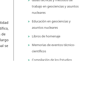
trabajo en geociencias y asuntos
nucleares
Educación en geociencias y
tidad
asuntos nucleares
ífico,
s de
Libros de homenaje
 largo
Memorias de eventos técnico-
ual se
científicos
Compilación de los Estudios
Geológicos Oficiales en
Colombia (CEGOC)
icos,
blecer
Centenario del Servicio
En el
Geológico Colombiano
ero
io,
Información