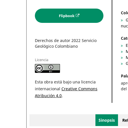
Col
Flipbook
G
nuc
Cat
Derechos de autor 2022 Servicio
E
Geológico Colombiano
M
M
Licencia
G
Pal
Esta obra está bajo una licencia
apr
del
internacional
Creative Commons
Atribución 4.0
.
Sinopsis
Ref