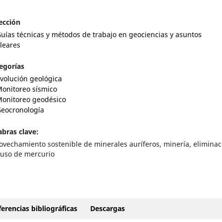
ección
uías técnicas y métodos de trabajo en geociencias y asuntos
leares
egorías
volución geológica
onitoreo sísmico
onitoreo geodésico
eocronología
abras clave:
ovechamiento sostenible de minerales auríferos, minería, eliminac
 uso de mercurio
erencias bibliográficas
Descargas