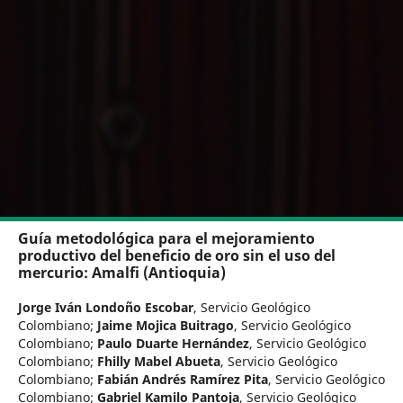
Guía metodológica para el mejoramiento
productivo del beneficio de oro sin el uso del
mercurio: Amalfi (Antioquia)
Jorge Iván Londoño Escobar
,
Servicio Geológico
Colombiano
;
Jaime Mojica Buitrago
,
Servicio Geológico
Colombiano
;
Paulo Duarte Hernández
,
Servicio Geológico
Colombiano
;
Fhilly Mabel Abueta
,
Servicio Geológico
Colombiano
;
Fabián Andrés Ramírez Pita
,
Servicio Geológico
Colombiano
;
Gabriel Kamilo Pantoja
,
Servicio Geológico