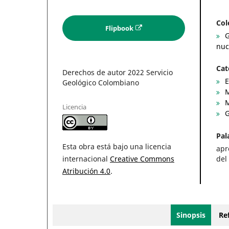
Col
Flipbook
G
nuc
Cat
Derechos de autor 2022 Servicio
E
Geológico Colombiano
M
M
Licencia
G
Pal
Esta obra está bajo una licencia
apr
del
internacional
Creative Commons
Atribución 4.0
.
Sinopsis
Ref