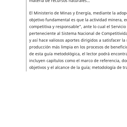
materia de recursos naturales…
El Ministerio de Minas y Energía, mediante la adopc
objetivo fundamental es que la actividad minera, e
competitiva y responsable”, ante lo cual el Servic
perteneciente al Sistema Nacional de Competitivida
y así hace valiosos aportes dirigidos a satisfacer l
producción más limpia en los procesos de beneficio
de esta guía metodológica, el lector podrá encontra
incluyen capítulos como el marco de referencia, don
objetivos y el alcance de la guía; metodología de t
ambientales; ruta metalúrgica propuesta; estudio 
Vale la pena resaltar que la guía metodológica no 
pues se consideró relevante y necesario realizar un 
la conveniencia de emprender exitosamente un proye
capítulo dedicado a este tema se incluyen los fu
pueda realizar un ejercicio de planeación y evaluac
utilizando la ruta metalúrgica propuesta en esta gu