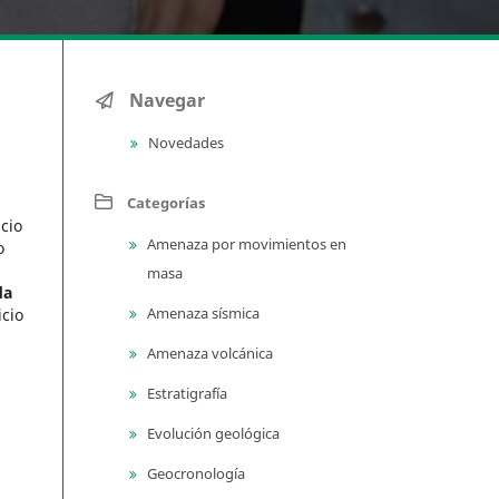
Navegar
Novedades
Categorías
icio
Amenaza por movimientos en
o
masa
da
Amenaza sísmica
icio
Amenaza volcánica
Estratigrafía
Evolución geológica
Geocronología