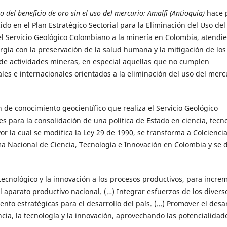
del beneficio de oro sin el uso del mercurio: Amalfi (Antioquia)
hace 
cido en el Plan Estratégico Sectorial para la Eliminación del Uso del
del Servicio Geológico Colombiano a la minería en Colombia, atendi
gía con la preservación de la salud humana y la mitigación de los
de actividades mineras, en especial aquellas que no cumplen
es e internacionales orientados a la eliminación del uso del merc
 de conocimiento geocientífico que realiza el Servicio Geológico
s para la consolidación de una política de Estado en ciencia, tecn
Por la cual se modifica la Ley 29 de 1990, se transforma a Colcienci
ma Nacional de Ciencia, Tecnología e Innovación en Colombia y se 
o tecnológico y la innovación a los procesos productivos, para incre
l aparato productivo nacional. (…) Integrar esfuerzos de los divers
nto estratégicas para el desarrollo del país. (…) Promover el desar
ncia, la tecnología y la innovación, aprovechando las potencialidad