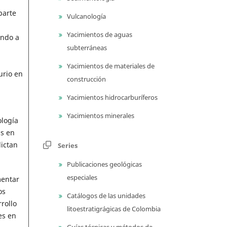
parte
Vulcanología
Yacimientos de aguas
endo a
subterráneas
Yacimientos de materiales de
urio en
construcción
Yacimientos hidrocarburíferos
Yacimientos minerales
ología
as en
dictan
Series
Publicaciones geológicas
especiales
mentar
os
Catálogos de las unidades
rollo
litoestratigrágicas de Colombia
es en
Guías técnicas y métodos de