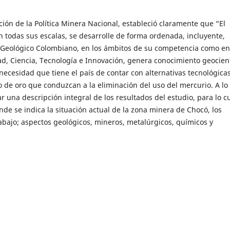
ión de la Política Minera Nacional, estableció claramente que “El
n todas sus escalas, se desarrolle de forma ordenada, incluyente,
io Geológico Colombiano, en los ámbitos de su competencia como en
d, Ciencia, Tecnología e Innovación, genera conocimiento geocient
a necesidad que tiene el país de contar con alternativas tecnológica
 de oro que conduzcan a la eliminación del uso del mercurio. A lo
r una descripción integral de los resultados del estudio, para lo c
de se indica la situación actual de la zona minera de Chocó, los
rabajo; aspectos geológicos, mineros, metalúrgicos, químicos y
económico y financiero.
se centró solamente en definir elementos puramente técnico-científ
análisis económico y financiero riguroso y real, con el fin de esta
cto minero y efectuar una asignación eficiente de los recursos. 
ndamentos metodológicos mínimamente necesarios para que el min
ión financiera de la operación de la mina y de la planta de benefic
ía.