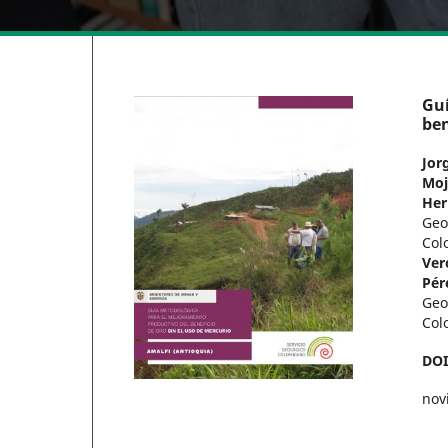
Guí
ben
Jor
Moj
Her
Geo
Col
Ver
Pér
Geo
Col
DO
nov