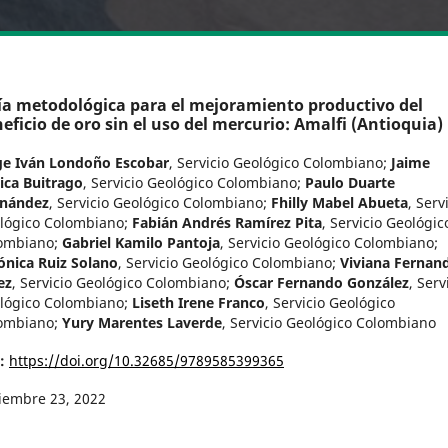
a metodológica para el mejoramiento productivo del
eficio de oro sin el uso del mercurio: Amalfi (Antioquia)
ge Iván Londoño Escobar
,
Servicio Geológico Colombiano
;
Jaime
ica Buitrago
,
Servicio Geológico Colombiano
;
Paulo Duarte
nández
,
Servicio Geológico Colombiano
;
Fhilly Mabel Abueta
,
Serv
lógico Colombiano
;
Fabián Andrés Ramírez Pita
,
Servicio Geológic
ombiano
;
Gabriel Kamilo Pantoja
,
Servicio Geológico Colombiano
;
ónica Ruiz Solano
,
Servicio Geológico Colombiano
;
Viviana Fernan
ez
,
Servicio Geológico Colombiano
;
Óscar Fernando González
,
Serv
lógico Colombiano
;
Liseth Irene Franco
,
Servicio Geológico
ombiano
;
Yury Marentes Laverde
,
Servicio Geológico Colombiano
I:
https://doi.org/10.32685/9789585399365
iembre 23, 2022