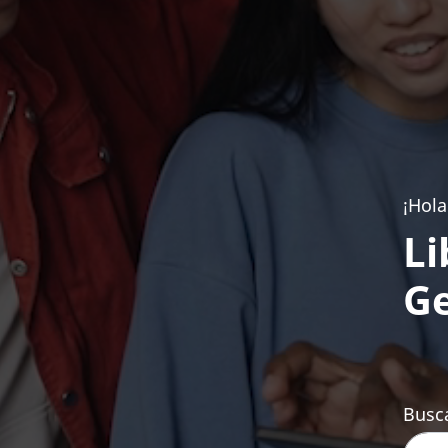
¡Hola
Li
Ge
Busca