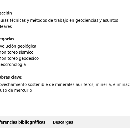
ección
uías técnicas y métodos de trabajo en geociencias y asuntos
leares
egorías
volución geológica
onitoreo sísmico
onitoreo geodésico
eocronología
abras clave:
ovechamiento sostenible de minerales auríferos, minería, eliminac
 uso de mercurio
erencias bibliográficas
Descargas