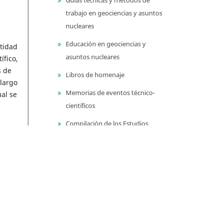
trabajo en geociencias y asuntos
nucleares
Educación en geociencias y
tidad
asuntos nucleares
ífico,
s de
Libros de homenaje
 largo
Memorias de eventos técnico-
ual se
científicos
Compilación de los Estudios
Geológicos Oficiales en
Colombia (CEGOC)
icos,
blecer
Centenario del Servicio
En el
Geológico Colombiano
ero
io,
Información