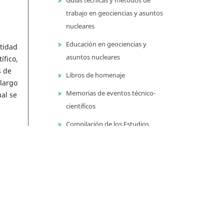
trabajo en geociencias y asuntos
nucleares
Educación en geociencias y
tidad
asuntos nucleares
ífico,
s de
Libros de homenaje
 largo
Memorias de eventos técnico-
ual se
científicos
Compilación de los Estudios
Geológicos Oficiales en
Colombia (CEGOC)
icos,
blecer
Centenario del Servicio
En el
Geológico Colombiano
ero
io,
Información