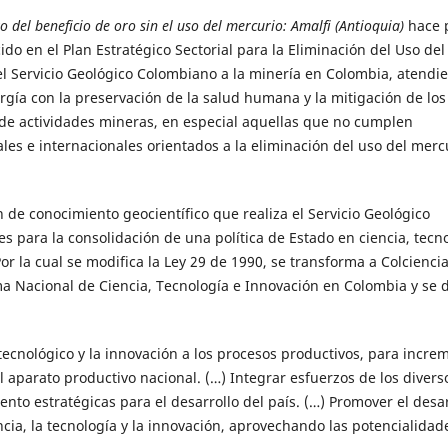
del beneficio de oro sin el uso del mercurio: Amalfi (Antioquia)
hace 
cido en el Plan Estratégico Sectorial para la Eliminación del Uso del
del Servicio Geológico Colombiano a la minería en Colombia, atendi
gía con la preservación de la salud humana y la mitigación de los
de actividades mineras, en especial aquellas que no cumplen
es e internacionales orientados a la eliminación del uso del merc
 de conocimiento geocientífico que realiza el Servicio Geológico
s para la consolidación de una política de Estado en ciencia, tecn
Por la cual se modifica la Ley 29 de 1990, se transforma a Colcienci
ma Nacional de Ciencia, Tecnología e Innovación en Colombia y se 
o tecnológico y la innovación a los procesos productivos, para incre
l aparato productivo nacional. (…) Integrar esfuerzos de los divers
nto estratégicas para el desarrollo del país. (…) Promover el desar
ncia, la tecnología y la innovación, aprovechando las potencialidad