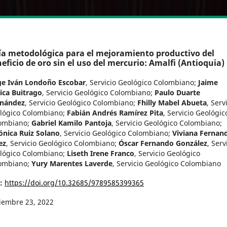
a metodológica para el mejoramiento productivo del
eficio de oro sin el uso del mercurio: Amalfi (Antioquia)
ge Iván Londoño Escobar
,
Servicio Geológico Colombiano
;
Jaime
ica Buitrago
,
Servicio Geológico Colombiano
;
Paulo Duarte
nández
,
Servicio Geológico Colombiano
;
Fhilly Mabel Abueta
,
Serv
lógico Colombiano
;
Fabián Andrés Ramírez Pita
,
Servicio Geológic
ombiano
;
Gabriel Kamilo Pantoja
,
Servicio Geológico Colombiano
;
ónica Ruiz Solano
,
Servicio Geológico Colombiano
;
Viviana Fernan
ez
,
Servicio Geológico Colombiano
;
Óscar Fernando González
,
Serv
lógico Colombiano
;
Liseth Irene Franco
,
Servicio Geológico
ombiano
;
Yury Marentes Laverde
,
Servicio Geológico Colombiano
I:
https://doi.org/10.32685/9789585399365
iembre 23, 2022