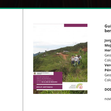
Guí
ben
Jor
Moj
Her
Geo
Col
Ver
Pér
Geo
Col
DO
nov