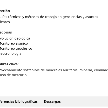
ección
uías técnicas y métodos de trabajo en geociencias y asuntos
leares
egorías
volución geológica
onitoreo sísmico
onitoreo geodésico
eocronología
abras clave:
ovechamiento sostenible de minerales auríferos, minería, eliminac
 uso de mercurio
erencias bibliográficas
Descargas