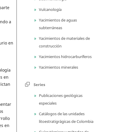
parte
Vulcanología
Yacimientos de aguas
endo a
subterráneas
Yacimientos de materiales de
urio en
construcción
Yacimientos hidrocarburíferos
Yacimientos minerales
ología
as en
dictan
Series
Publicaciones geológicas
especiales
mentar
os
Catálogos de las unidades
rollo
litoestratigrágicas de Colombia
es en
Guías técnicas y métodos de