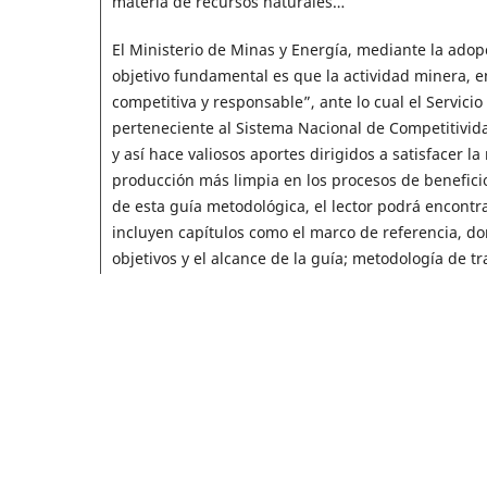
materia de recursos naturales…
El Ministerio de Minas y Energía, mediante la adopc
objetivo fundamental es que la actividad minera, e
competitiva y responsable”, ante lo cual el Servic
perteneciente al Sistema Nacional de Competitivida
y así hace valiosos aportes dirigidos a satisfacer l
producción más limpia en los procesos de beneficio
de esta guía metodológica, el lector podrá encontra
incluyen capítulos como el marco de referencia, don
objetivos y el alcance de la guía; metodología de t
ambientales; ruta metalúrgica propuesta; estudio 
Vale la pena resaltar que la guía metodológica no 
pues se consideró relevante y necesario realizar un 
la conveniencia de emprender exitosamente un proye
capítulo dedicado a este tema se incluyen los fu
pueda realizar un ejercicio de planeación y evaluac
utilizando la ruta metalúrgica propuesta en esta gu