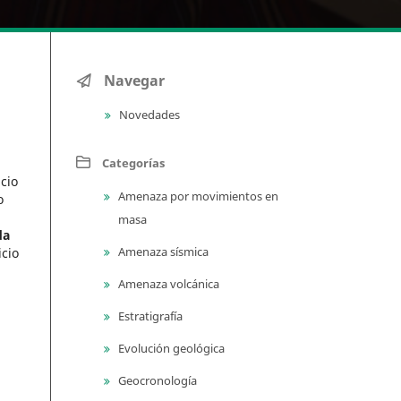
Navegar
Novedades
Categorías
icio
Amenaza por movimientos en
o
masa
da
Amenaza sísmica
icio
Amenaza volcánica
Estratigrafía
Evolución geológica
Geocronología