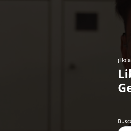
¡Hola
Li
Ge
Busca