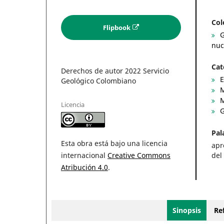
Col
Flipbook
G
nuc
Cat
Derechos de autor 2022 Servicio
E
Geológico Colombiano
M
M
Licencia
G
Pal
Esta obra está bajo una licencia
apr
del
internacional
Creative Commons
Atribución 4.0
.
Sinopsis
Ref