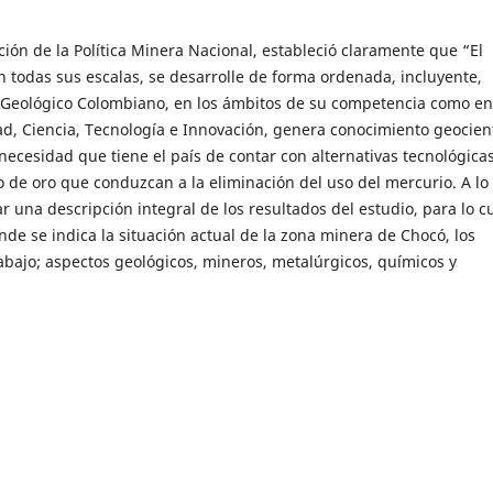
ión de la Política Minera Nacional, estableció claramente que “El
n todas sus escalas, se desarrolle de forma ordenada, incluyente,
io Geológico Colombiano, en los ámbitos de su competencia como en
d, Ciencia, Tecnología e Innovación, genera conocimiento geocient
a necesidad que tiene el país de contar con alternativas tecnológica
 de oro que conduzcan a la eliminación del uso del mercurio. A lo
r una descripción integral de los resultados del estudio, para lo c
de se indica la situación actual de la zona minera de Chocó, los
rabajo; aspectos geológicos, mineros, metalúrgicos, químicos y
económico y financiero.
se centró solamente en definir elementos puramente técnico-científ
análisis económico y financiero riguroso y real, con el fin de esta
cto minero y efectuar una asignación eficiente de los recursos. 
ndamentos metodológicos mínimamente necesarios para que el min
ión financiera de la operación de la mina y de la planta de benefic
ía.