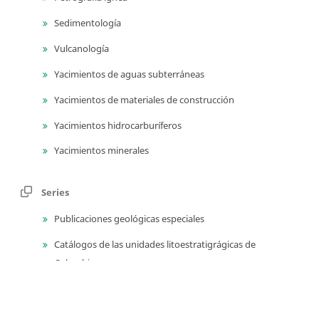
Sedimentología
Vulcanología
Yacimientos de aguas subterráneas
Yacimientos de materiales de construcción
Yacimientos hidrocarburíferos
Yacimientos minerales
Series
Publicaciones geológicas especiales
Catálogos de las unidades litoestratigrágicas de
Colombia
Guías técnicas y métodos de trabajo en geociencias y
asuntos nucleares