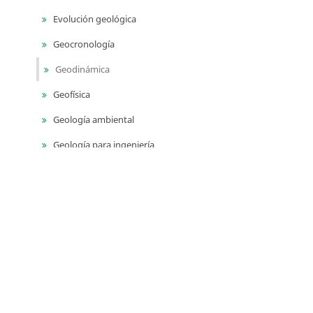
Evolución geológica
Geocronología
Geodinámica
Geofísica
Geología ambiental
Geología para ingeniería
Geomorfología
Geoquímica
Geotermia
Monitoreo geodésico
Monitoreo sísmico
Monitoreo volcánico