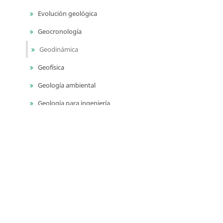
Evolución geológica
Geocronología
Geodinámica
Geofísica
Geología ambiental
Geología para ingeniería
Geomorfología
Geoquímica
Geotermia
Monitoreo geodésico
Monitoreo sísmico
Monitoreo volcánico