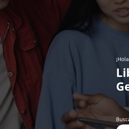
¡Hola
Li
Ge
Busca