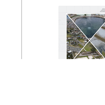
Sistema geotérmico hidro
de Paipa