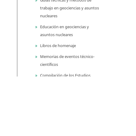
trabajo en geociencias y asuntos
nucleares
Educación en geociencias y
asuntos nucleares
Libros de homenaje
Memorias de eventos técnico-
científicos
Compilación de los Estudios
Geológicos Oficiales en
Colombia (CEGOC)
Centenario del Servicio
Geológico Colombiano
Información