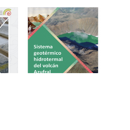
Sistema geotérmico hidrotermal
del volcán Azufral
termal