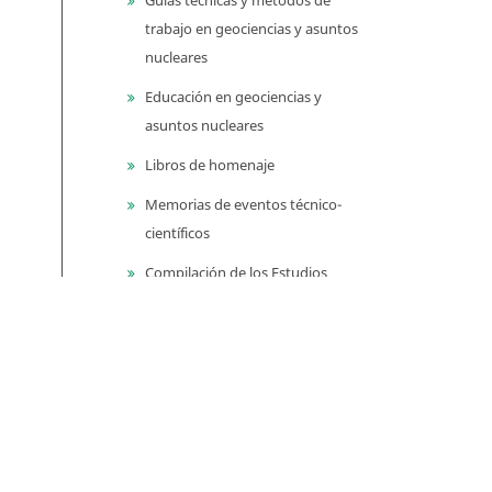
trabajo en geociencias y asuntos
nucleares
Educación en geociencias y
asuntos nucleares
Libros de homenaje
Memorias de eventos técnico-
científicos
Compilación de los Estudios
Geológicos Oficiales en
Colombia (CEGOC)
Centenario del Servicio
Geológico Colombiano
Información