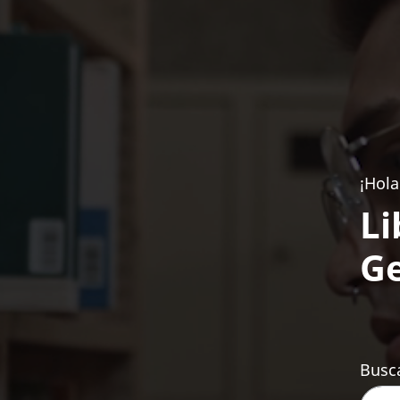
¡Hola
Li
Ge
Busca