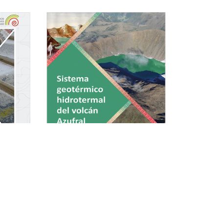
Sistema geotérmico hidrotermal
del volcán Azufral
termal