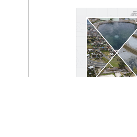
Sistema geotérmico hidro
de Paipa