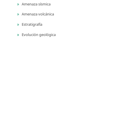
Amenaza sísmica
Amenaza volcánica
Estratigrafía
Evolución geológica
Geocronología
Geodinámica
Geofísica
Geología ambiental
Geología para ingeniería
Geomorfología
Geoquímica
Geotermia
Monitoreo geodésico