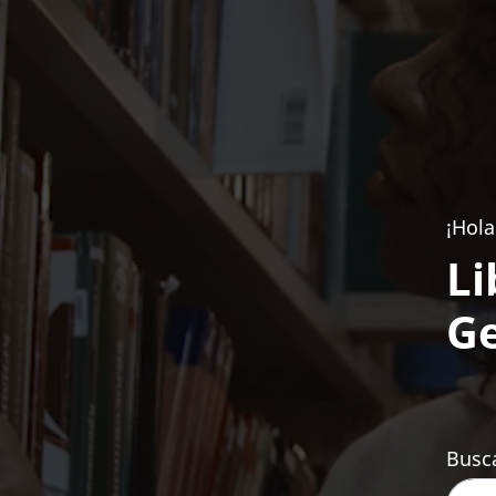
¡Hola
Li
Ge
Busca