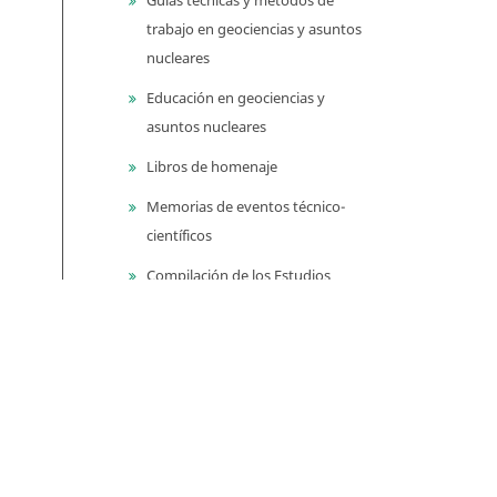
trabajo en geociencias y asuntos
nucleares
Educación en geociencias y
asuntos nucleares
Libros de homenaje
Memorias de eventos técnico-
científicos
Compilación de los Estudios
Geológicos Oficiales en
Colombia (CEGOC)
Centenario del Servicio
Geológico Colombiano
Información