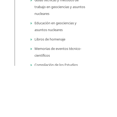
trabajo en geociencias y asuntos
nucleares
Educación en geociencias y
asuntos nucleares
Libros de homenaje
Memorias de eventos técnico-
científicos
Compilación de los Estudios
Geológicos Oficiales en
Colombia (CEGOC)
Centenario del Servicio
Geológico Colombiano
Información