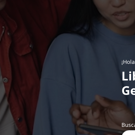
¡Hola
Li
Ge
Busca