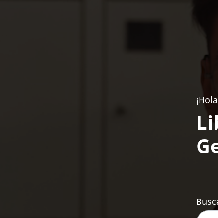
¡Hola
Li
Ge
Busca