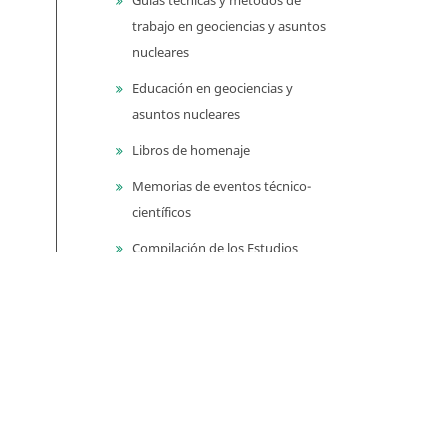
trabajo en geociencias y asuntos
nucleares
Educación en geociencias y
asuntos nucleares
Libros de homenaje
Memorias de eventos técnico-
científicos
Compilación de los Estudios
Geológicos Oficiales en
Colombia (CEGOC)
Centenario del Servicio
Geológico Colombiano
Información