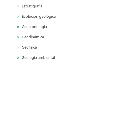
Estratigrafía
Evolución geológica
Geocronología
Geodinámica
Geofísica
Geología ambiental
Geología para ingeniería
Geomorfología
Geoquímica
Geotermia
Monitoreo geodésico
Monitoreo sísmico