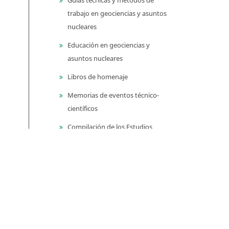
trabajo en geociencias y asuntos
nucleares
Educación en geociencias y
asuntos nucleares
Libros de homenaje
Memorias de eventos técnico-
científicos
Compilación de los Estudios
Geológicos Oficiales en
Colombia (CEGOC)
Centenario del Servicio
Geológico Colombiano
Información