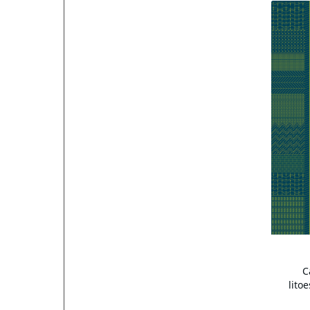
C
lito