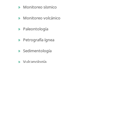
Monitoreo sísmico
Monitoreo volcánico
Paleontología
Petrografía ígnea
Sedimentología
Vulcanología
Yacimientos de aguas subterráneas
Yacimientos de materiales de construcción
Yacimientos hidrocarburíferos
Yacimientos minerales
Series
Publicaciones geológicas especiales