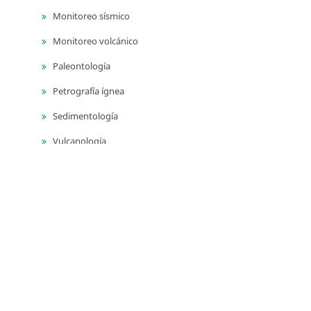
Monitoreo sísmico
Monitoreo volcánico
Paleontología
Petrografía ígnea
Sedimentología
Vulcanología
Yacimientos de aguas subterráneas
Yacimientos de materiales de construcción
Yacimientos hidrocarburíferos
Yacimientos minerales
Series
Publicaciones geológicas especiales