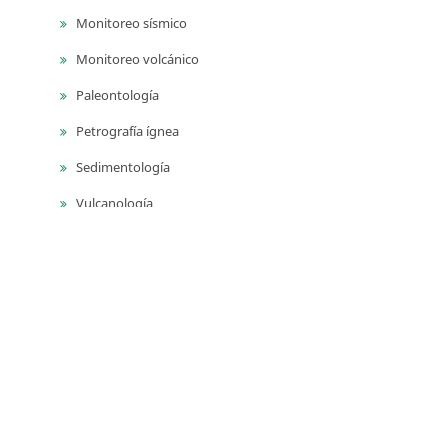
Monitoreo sísmico
Monitoreo volcánico
Paleontología
Petrografía ígnea
Sedimentología
Vulcanología
Yacimientos de aguas subterráneas
Yacimientos de materiales de construcción
Yacimientos hidrocarburíferos
Yacimientos minerales
Series
Publicaciones geológicas especiales