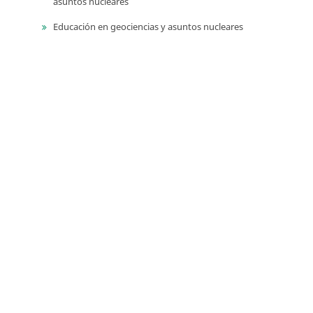
asuntos nucleares
Educación en geociencias y asuntos nucleares
Libros de homenaje
Memorias de eventos técnico-científicos
Compilación de los Estudios Geológicos Oficiales en
Colombia (CEGOC)
Centenario del Servicio Geológico Colombiano
Información
Para lectores/as
Para autores
Para bibliotecarios
Tutoriales