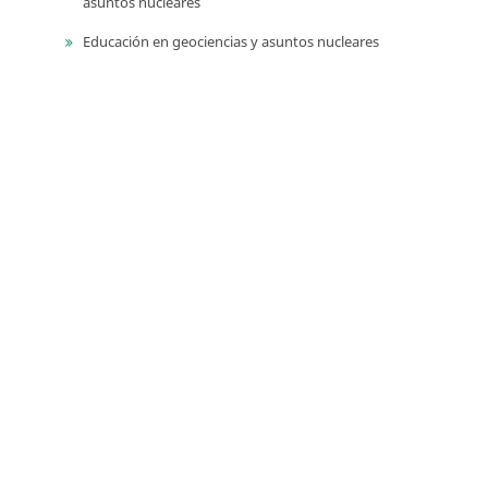
asuntos nucleares
Educación en geociencias y asuntos nucleares
Libros de homenaje
Memorias de eventos técnico-científicos
Compilación de los Estudios Geológicos Oficiales en
Colombia (CEGOC)
Centenario del Servicio Geológico Colombiano
Información
Para lectores/as
Para autores
Para bibliotecarios
Tutoriales