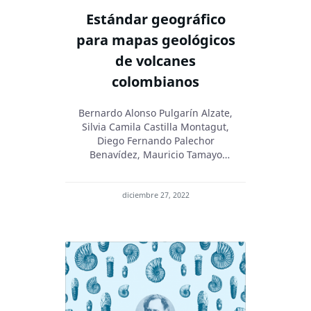
Estándar geográfico
para mapas geológicos
de volcanes
colombianos
Bernardo Alonso Pulgarín Alzate,
Silvia Camila Castilla Montagut,
Diego Fernando Palechor
Benavídez, Mauricio Tamayo
Alzate, Ana María Correa Tamayo,
Yeni Patricia Cruz Toro, Indira
Zuluaga Mazo, Lorena del Pilar
diciembre 27, 2022
Rayo Rocha, María Fernanda
Almanza