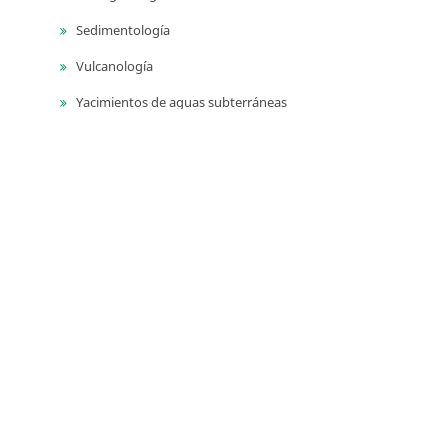
Sedimentología
Vulcanología
Yacimientos de aguas subterráneas
Yacimientos de materiales de construcción
Yacimientos hidrocarburíferos
Yacimientos minerales
Series
Publicaciones geológicas especiales
Catálogos de las unidades litoestratigrágicas de
Colombia
Guías técnicas y métodos de trabajo en geociencias y
asuntos nucleares