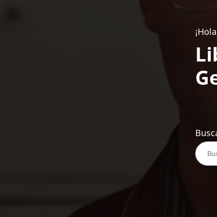
¡Hola
Li
Ge
Busca