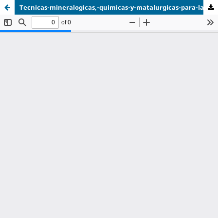
Tecnicas-mineralogicas,-quimicas-y-matalurgicas-para-la-caracterizacion-de-menas-auriferas.pdf