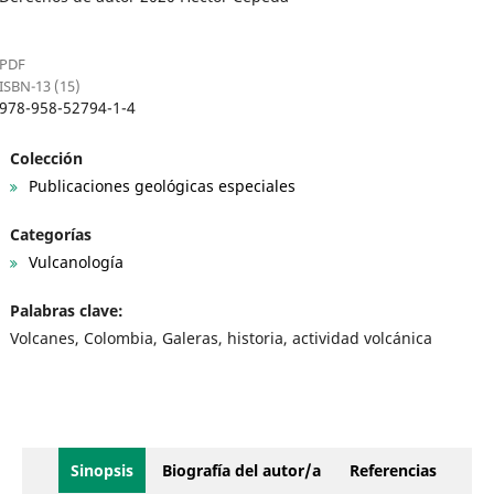
PDF
ISBN-13 (15)
978-958-52794-1-4
Colección
Publicaciones geológicas especiales
Categorías
Vulcanología
Palabras clave:
Volcanes, Colombia, Galeras, historia, actividad volcánica
Sinopsis
Biografía del autor/a
Referencias