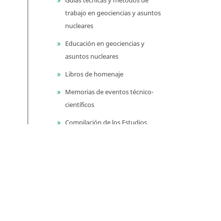
trabajo en geociencias y asuntos
nucleares
Educación en geociencias y
asuntos nucleares
Libros de homenaje
Memorias de eventos técnico-
científicos
Compilación de los Estudios
Geológicos Oficiales en
Colombia (CEGOC)
Centenario del Servicio
Geológico Colombiano
Información