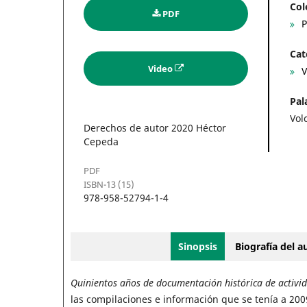
Col
PDF
P
Cat
Video
V
Pal
Vol
Derechos de autor 2020 Héctor
Cepeda
PDF
ISBN-13 (15)
978-958-52794-1-4
Sinopsis
Biografía del 
Quinientos años de documentación histórica de activi
las compilaciones e información que se tenía a 2009