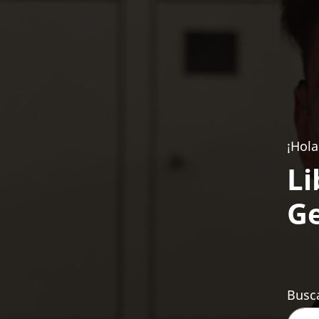
¡Hola
Li
Ge
Busca