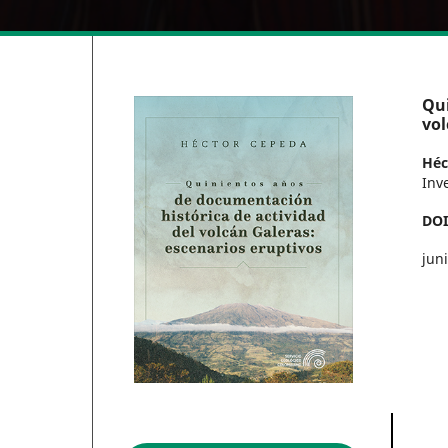
Qui
vol
Héc
Inv
DO
jun