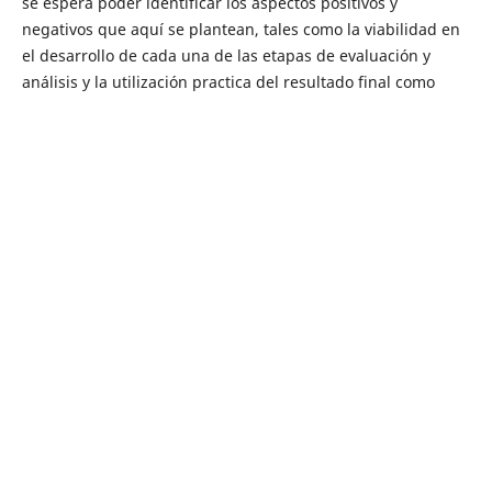
se espera poder identificar los aspectos positivos y
negativos que aquí se plantean, tales como la viabilidad en
el desarrollo de cada una de las etapas de evaluación y
análisis y la utilización practica del resultado final como
herramienta de gestión, que sea comprendida y asimilada
por los encargados de incorporar los estudios de riesgo en
la elaboración o actualización de los planes de
ordenamiento territorial.
Navegar
Novedades
Categorías
Amenaza por movimientos en masa
Amenaza sísmica
Amenaza volcánica