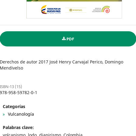
PDF
Derechos de autor 2017 José Henry Carvajal Perico, Domingo
Mendivelso
ISBN-13 (15)
978-958-59782-0-1
Categorías
Vulcanología
Palabras clave:
volcanismo, lodo, diapirismo, Colombia