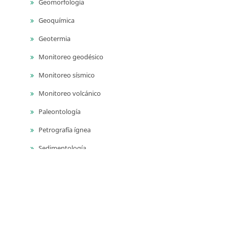
Geomorfología
Geoquímica
Geotermia
Monitoreo geodésico
Monitoreo sísmico
Monitoreo volcánico
Paleontología
Petrografía ígnea
Sedimentología
Vulcanología
Yacimientos de aguas subterráneas
Yacimientos de materiales de construcción
Yacimientos hidrocarburíferos