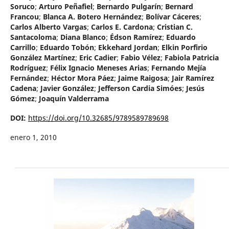
Soruco
;
Arturo Peñafiel
;
Bernardo Pulgarín
;
Bernard
Francou
;
Blanca A. Botero Hernández
;
Bolívar Cáceres
;
Carlos Alberto Vargas
;
Carlos E. Cardona
;
Cristian C.
Santacoloma
;
Diana Blanco
;
Édson Ramírez
;
Eduardo
Carrillo
;
Eduardo Tobón
;
Ekkehard Jordan
;
Elkin Porfirio
González Martínez
;
Eric Cadier
;
Fabio Vélez
;
Fabiola Patricia
Rodríguez
;
Félix Ignacio Meneses Arias
;
Fernando Mejía
Fernández
;
Héctor Mora Páez
;
Jaime Raigosa
;
Jair Ramírez
Cadena
;
Javier González
;
Jefferson Cardia Simóes
;
Jesús
Gómez
;
Joaquín Valderrama
DOI:
https://doi.org/10.32685/9789589789698
enero 1, 2010