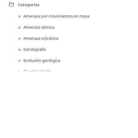
Categorías
Amenaza por movimientos en masa
Amenaza sísmica
Amenaza volcánica
Estratigrafía
Evolución geológica
Geocronología
Geodinámica
Geofísica
Geología ambiental
Geología para ingeniería
Geomorfología
Geoquímica