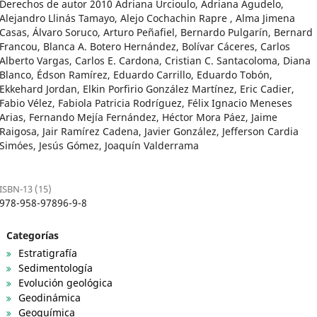
Derechos de autor 2010 Adriana Urcioulo, Adriana Agudelo,
Alejandro Llinás Tamayo, Alejo Cochachin Rapre , Alma Jimena
Casas, Álvaro Soruco, Arturo Peñafiel, Bernardo Pulgarín, Bernard
Francou, Blanca A. Botero Hernández, Bolívar Cáceres, Carlos
Alberto Vargas, Carlos E. Cardona, Cristian C. Santacoloma, Diana
Blanco, Édson Ramírez, Eduardo Carrillo, Eduardo Tobón,
Ekkehard Jordan, Elkin Porfirio González Martínez, Eric Cadier,
Fabio Vélez, Fabiola Patricia Rodríguez, Félix Ignacio Meneses
Arias, Fernando Mejía Fernández, Héctor Mora Páez, Jaime
Raigosa, Jair Ramírez Cadena, Javier González, Jefferson Cardia
Simóes, Jesús Gómez, Joaquín Valderrama
ISBN-13 (15)
978-958-97896-9-8
Categorías
Estratigrafía
Sedimentología
Evolución geológica
Geodinámica
Geoquímica