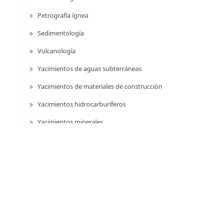
Petrografía ígnea
Sedimentología
Vulcanología
Yacimientos de aguas subterráneas
Yacimientos de materiales de construcción
Yacimientos hidrocarburíferos
Yacimientos minerales
Series
Publicaciones geológicas especiales
Catálogos de las unidades litoestratigrágicas de
Colombia
Guías técnicas y métodos de trabajo en geociencias y