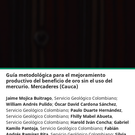
Guía metodológica para el mejoramiento
productivo del beneficio de oro sin el uso del
mercurio. Mercaderes (Cauca)
Jaime Mojica Buitrago
,
Servicio Geológico Colombiano
;
William Andrés Pulido
;
Óscar David Cardona Sánchez
,
Servicio Geológico Colombiano
;
Paulo Duarte Hernández
,
Servicio Geológico Colombiano
;
Fhilly Mabel Abueta
,
Servicio Geológico Colombiano
;
Harold Iván Concha
;
Gabriel
Kamilo Pantoja
,
Servicio Geológico Colombiano
;
Fabián
Andrés Ramírez Pita
,
Servicio Geológico Colombiano
;
Silvia