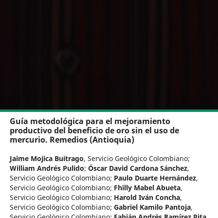
Guía metodológica para el mejoramiento
productivo del beneficio de oro sin el uso de
mercurio. Remedios (Antioquia)
Jaime Mojica Buitrago
,
Servicio Geológico Colombiano
;
William Andrés Pulido
;
Óscar David Cardona Sánchez
,
Servicio Geológico Colombiano
;
Paulo Duarte Hernández
,
Servicio Geológico Colombiano
;
Fhilly Mabel Abueta
,
Servicio Geológico Colombiano
;
Harold Iván Concha
,
Servicio Geológico Colombiano
;
Gabriel Kamilo Pantoja
,
Servicio Geológico Colombiano
;
Fabián Andrés Ramírez Pita
,