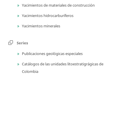
Yacimientos de materiales de construcción
Yacimientos hidrocarburíferos
Yacimientos minerales
Series
Publicaciones geológicas especiales
Catálogos de las unidades litoestratigrágicas de
Colombia
Guías técnicas y métodos de trabajo en geociencias y
asuntos nucleares
Educación en geociencias y asuntos nucleares
Libros de homenaje
Memorias de eventos técnico-científicos