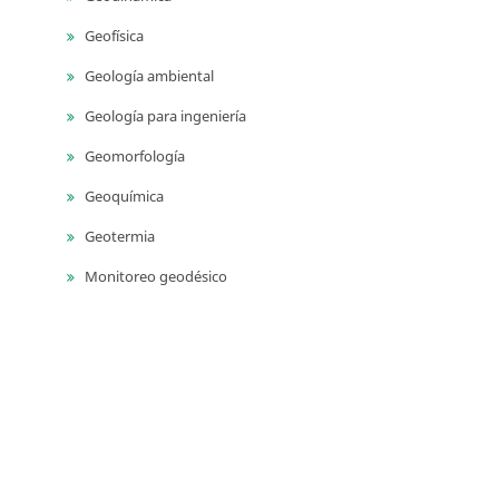
Geofísica
Geología ambiental
Geología para ingeniería
Geomorfología
Geoquímica
Geotermia
Monitoreo geodésico
Monitoreo sísmico
Monitoreo volcánico
Paleontología
Petrografía ígnea
Sedimentología