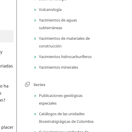
Vulcanología
Yacimientos de aguas
subterráneas
Yacimientos de materiales de
construcción
 y
Yacimientos hidrocarburíferos
ariadas
Yacimientos minerales
Series
mo ha
s
Publicaciones geológicas
on?
especiales
Catálogos de las unidades
litoestratigrágicas de Colombia
 placer
Guías técnicas y métodos de