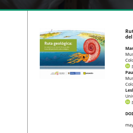
Rut
del
Mar
Mus
Col
Pau
Mus
Col
Les
Uni
DO
may