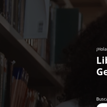
¡Hola
Li
Ge
Busca