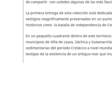
de compartir con ustedes algunas de las más fascin
La primera entrega de esta colección está dedica
vestigios magníficamente preservados en un punto
históricos como la batalla de independencia de C
En un pequeño cuadrante dentro de este territorio 
municipios de Villa de Leyva, Sáchica y Sutamarchán
sedimentarias del periodo Cretácico a nivel mundial
testigos de la existencia de un antiguo mar que in
Los fósiles —improbables vestigios de la vida tra
viaje hacia el Cretácico para descubrir que el terr
grandes reptiles marinos, almejas, erizos de mar, 
A través de esta ruta, el Servicio Geológico Colombi
Sutamarchán desde una perspectiva patrimonial y 
territorio para conocerlo y, sobre todo, para prote
particular y escaso “boleto” que nos permite tener
estudio científico.