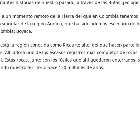
antes historias de nuestro pasado, a través de las Rutas geológic
da a un momento remoto de la Tierra del que en Colombia tenemos
 singular de la región Andina, que ha sido además escenario de 
olombia: Boyacá.
está la región conocida como Ricaurte alto, del que hacen parte lo
. Allí aflora uno de los escasos registros más completos de rocas
. Estas rocas, junto con los fósiles que ahí quedaron enterrados, s
undó nuestro territorio hace 120 millones de años.
nsformados en roca— que están en este punto de Boyacá nos llevan
itorio semidesértico que hoy visitamos con amigos y familia fue hog
algunos crustáceos y, sobre todo, amonitas.
ano invita a recorrer los municipios de Villa de Leyva, Sáchica y
paleontológica, que nos acercará al pasado milenario de nuestro
gerlo. Los fósiles, aunque hermosos, no son figuras decorativas; so
 acceso a nuestra historia geológica, pero solo si los protegemos p