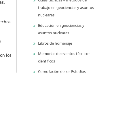
as.
trabajo en geociencias y asuntos
nucleares
hechos
Educación en geociencias y
asuntos nucleares
s
Libros de homenaje
Memorias de eventos técnico-
on los
científicos
Compilación de los Estudios
 en un
Geológicos Oficiales en
ar de
Colombia (CEGOC)
Centenario del Servicio
Geológico Colombiano
n un
Información
ara su