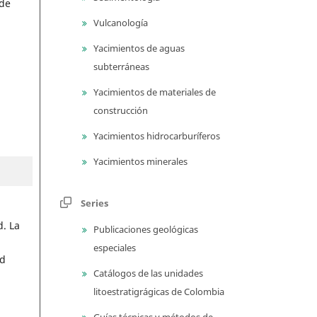
 de
Vulcanología
Yacimientos de aguas
subterráneas
Yacimientos de materiales de
construcción
Yacimientos hidrocarburíferos
Yacimientos minerales
Series
. La
Publicaciones geológicas
especiales
ad
Catálogos de las unidades
litoestratigrágicas de Colombia
Guías técnicas y métodos de