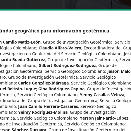
ándar geográfico para información geotérmica
n Camilo Matiz-León
,
Grupo de Investigación Geotérmica, Servicio
lógico Colombiano
;
Claudia Alfaro-Valero
,
Excoordinadora del Gru
Investigación en Geotermia del Servicio Geológico Colombiano
;
Jes
nardo Rueda-Gutiérrez
,
Grupo de Investigación Geotérmica, Servic
lógico Colombiano
;
Gilbert Rodríguez-Rodríguez
,
Grupo de
estigación Geotérmica, Servicio Geológico Colombiano
;
Jaison Malo
aro
,
Grupo de Investigación Geotérmica, Servicio Geológico
ombiano
;
Carlos González-Idárraga
,
Servicio Geológico Colombian
uel Beltrán-Luque
;
Gina Rodríguez-Ospina
,
Grupo de Investigació
térmica, Servicio Geológico Colombiano
;
Yenny Casallas-Veloza
,
rdinadora del Grupo de Investigación Geotérmica, Servicio Geológ
ombiano
;
Juan Camilo Herrera-Casseres
,
Servicio Geológico
ombiano
;
Yeimy Rodríguez-Molina
,
Grupo de Investigación
térmica, Servicio Geológico Colombiano
;
Yerson Jair Pardo-López
,
po de Investigación Geotérmica, Servicio Geológico Colombiano
;
ferson Sánchez-Ducuara
,
Grupo de Investigación Geotérmica del