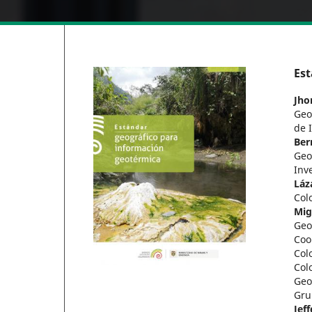
Est
Jho
Geo
de 
Ber
Geo
Inv
Láz
Col
Mig
Geo
Coo
Col
Col
Geo
Gru
Jef