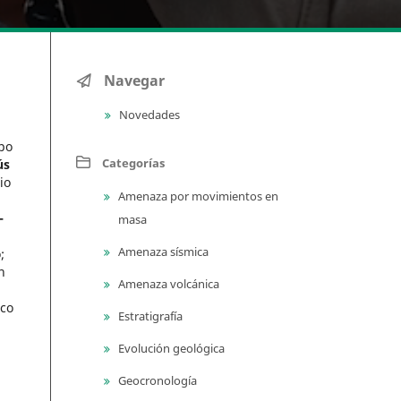
Navegar
Novedades
po
Categorías
ús
io
Amenaza por movimientos en
-
masa
Amenaza sísmica
o
;
n
Amenaza volcánica
ico
Estratigrafía
Evolución geológica
Geocronología