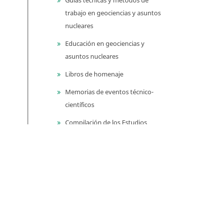
trabajo en geociencias y asuntos
nucleares
Educación en geociencias y
asuntos nucleares
Libros de homenaje
Memorias de eventos técnico-
científicos
Compilación de los Estudios
Geológicos Oficiales en
Colombia (CEGOC)
Centenario del Servicio
Geológico Colombiano
Información