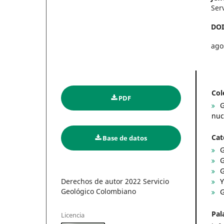
Ser
DO
ago
Col
PDF
G
nuc
Cat
Base de datos
G
G
G
Derechos de autor 2022 Servicio
Y
Geológico Colombiano
G
Pal
Licencia