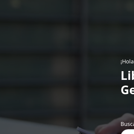
¡Hola
Li
Ge
Busca