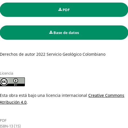
PDF
Base de datos
Derechos de autor 2022 Servicio Geológico Colombiano
Licencia
Esta obra está bajo una licencia internacional
Creative Commons
Atribución 4.0
.
PDF
ISBN-13 (15)