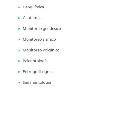
Geoquímica
Geotermia
Monitoreo geodésico
Monitoreo sísmico
Monitoreo volcánico
Paleontología
Petrografía ígnea
Sedimentología
Vulcanología
Yacimientos de aguas subterráneas
Yacimientos de materiales de construcción
Yacimientos hidrocarburíferos