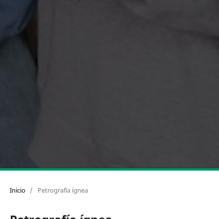
Inicio
/
Petrografía ígnea