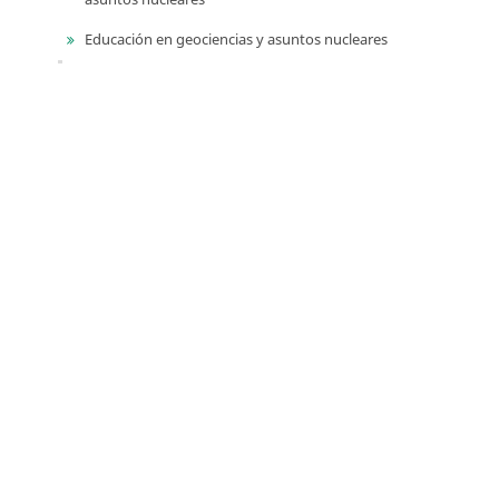
Educación en geociencias y asuntos nucleares
Libros de homenaje
Memorias de eventos técnico-científicos
Compilación de los Estudios Geológicos Oficiales en
Colombia (CEGOC)
Centenario del Servicio Geológico Colombiano
Información
Para lectores/as
Para autores
Para bibliotecarios
Tutoriales